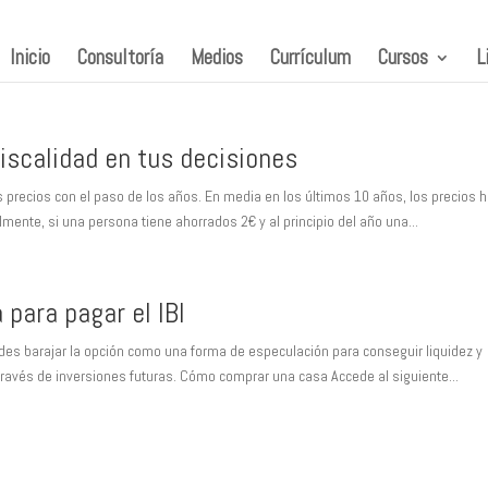
Inicio
Consultoría
Medios
Currículum
Cursos
L
fiscalidad en tus decisiones
os precios con el paso de los años. En media en los últimos 10 años, los precios 
ente, si una persona tiene ahorrados 2€ y al principio del año una...
 para pagar el IBI
edes barajar la opción como una forma de especulación para conseguir liquidez y
través de inversiones futuras. Cómo comprar una casa Accede al siguiente...