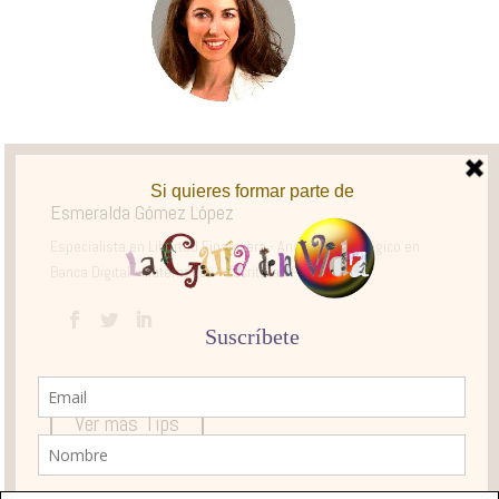
Esmeralda Gómez López
Especialista en Libertad Financiera - Analista Estratégico en
Banca Digital - Matemática - Escritora - Pintora
Ver más Tips