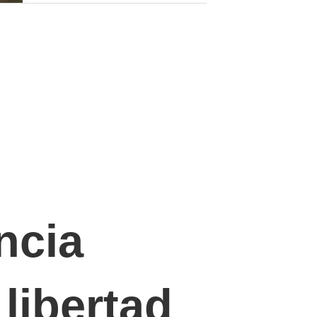
ncia
libertad