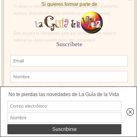
Si dejas un comentario en este sitio puedes elegir guardar tu
nombre, dirección de correo electrónico y web en cookies.
Esto es para tu comodidad, para que no tengas que volver a
rellenar tus datos cuando dejes otro comentario.
Estas cookies tendrán una duración de un año.
Si tienes una cuenta y te conectas a este sitio, instalaremos
una cookie temporal para determinar si tu navegador acepta
cookies. Esta cookie no contiene datos personales y se elimina
al cerrar el navegador.
Cuando inicias sesión, también instalaremos varias cookies
para guardar tu información de inicio de sesión y tus opciones
de visualización de pantalla.