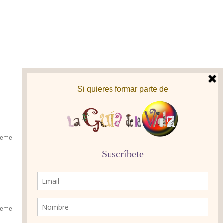
gueme
gueme