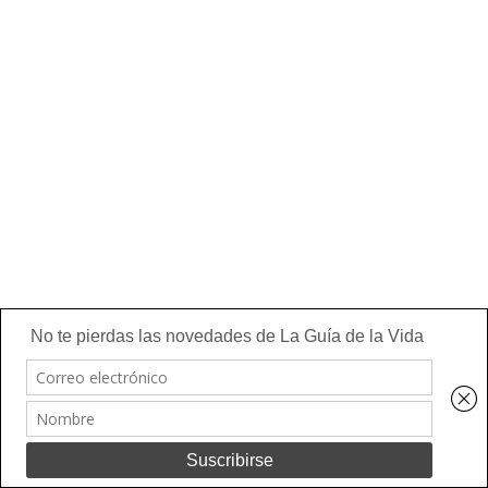
Utilizo cookies para asegurar que doy la mejor experiencia al
usuario en mi sitio web. Si continúa utilizando este sitio asumo
que está de acuerdo.
Ok
Leer más