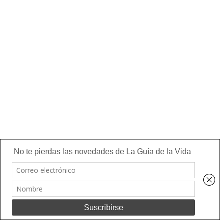
Utilizo cookies para asegurar que doy la mejor experiencia al
usuario en mi sitio web. Si continúa utilizando este sitio asumo
que está de acuerdo.
Ok
Leer más