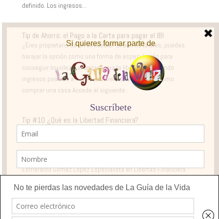
definido. Los ingresos...
Tip de Ahorro: el Pago a la Carta para pagar el IBI
¿Eres propietario de un inmueble? Si aún no lo eres, puedes
barajar la opción como una forma de especulación para
conseguir liquidez y avanzar hacia la libertad generando
ingresos pasivos a través de inversiones futuras. Cómo
comprar una casa Accede al siguiente...
Tip #10 ¿Qué es la Libertad Financiera?
Tu Salud Financiera
Esmeralda Gómez López Especialista en Libertad Financiera -
Matemática - Analista Estratégico en Banca Digital - Escritora -
Pintora ¡Sígueme en las redes!...