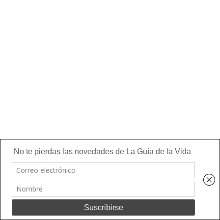
Utilizo cookies para asegurar que doy la mejor experiencia al
usuario en mi sitio web. Si continúa utilizando este sitio asumo
que está de acuerdo.
Ok
Leer más